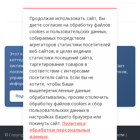
Продолжая использовать сайт, Вы
даете согласие на обработку файлов
cookies и пользовательских данных,
НОСОВИХИНСКОЕ ШОССЕ
собираемых посредством
агрегаторов статистики посетителей
веб-сайтов, в целях ведения
Этот каталог создан как часть цифровой экосистемы
статистики посещений сайта,
коттеджных посёлков: для всех объектов доступна
таргетирования товаров в
система контроля доступа через Telegram. Она помогает
соответствии с интересами
посёлкам автоматизировать выдачу гостевых пропусков,
посетителя сайта. Если Вы не
управлять доступом на территорию и оперативно
информировать жителей
хотите, чтобы Ваши
вышеперечисленные данные
Подробнее о технологии →
обрабатывались, просим отключить
обработку файлов cookies и сбор
пользовательских данных в
настройках Вашего браузера или
покинуть сайт.
Политика
обработки персональных
© Copyright 2026 ProDomiki.ru |
Политика конфиденциальности
|
данных.