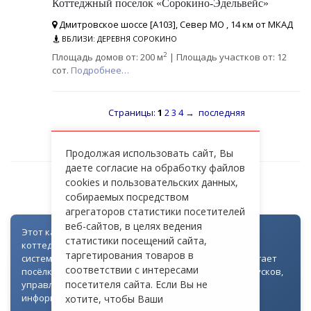
Коттеджный поселок «Сорокино-Эдельвейс»
Дмитровское шоссе [А103], Север МО , 14 км от МКАД
ВБЛИЗИ: ДЕРЕВНЯ СОРОКИНО
2
Площадь домов от: 200 м
| Площадь участков от: 12
сот.
Подробнее…
Страницы:
1
2
3
4
→
последняя
Продолжая использовать сайт, Вы
даете согласие на обработку файлов
cookies и пользовательских данных,
СЕВЕРО-ВОСТОК МО
собираемых посредством
агрегаторов статистики посетителей
веб-сайтов, в целях ведения
Этот каталог создан как часть цифровой экосистемы
статистики посещений сайта,
коттеджных посёлков: для всех объектов доступна
таргетирования товаров в
система контроля доступа через Telegram. Она помогает
соответствии с интересами
посёлкам автоматизировать выдачу гостевых пропусков,
посетителя сайта. Если Вы не
управлять доступом на территорию и оперативно
информировать жителей
хотите, чтобы Ваши