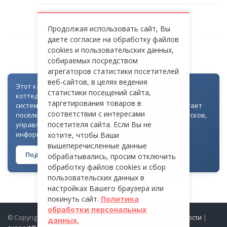
Продолжая использовать сайт, Вы
даете согласие на обработку файлов
cookies и пользовательских данных,
ОСТАШКОВСКОЕ ШОССЕ
собираемых посредством
агрегаторов статистики посетителей
веб-сайтов, в целях ведения
Этот каталог создан как часть цифровой экосистемы
статистики посещений сайта,
коттеджных посёлков: для всех объектов доступна
таргетирования товаров в
система контроля доступа через Telegram. Она помогает
соответствии с интересами
посёлкам автоматизировать выдачу гостевых пропусков,
посетителя сайта. Если Вы не
управлять доступом на территорию и оперативно
информировать жителей
хотите, чтобы Ваши
вышеперечисленные данные
Подробнее о технологии →
обрабатывались, просим отключить
обработку файлов cookies и сбор
пользовательских данных в
настройках Вашего браузера или
покинуть сайт.
Политика
обработки персональных
© Copyright 2026 ProDomiki.ru |
Политика конфиденциальности
|
данных.