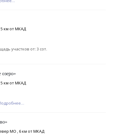
обнее…
 5 км от МКАД
щадь участков от: 3 сот.
 озеро»
 5 км от МКАД
Подробнее…
ово»
евер МО , 6 км от МКАД