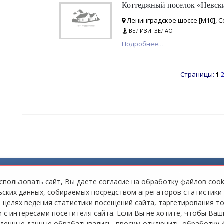
Коттеджный поселок «Невск
Ленинградское шоссе [М10], С
ВБЛИЗИ: ЗЕЛАО
Подробнее…
Страницы:
1
10]
мы коттеджных посёлков: для всех объектов доступна система контр
пусков, управлять доступом на территорию и оперативно информи
пользовать сайт, Вы даете согласие на обработку файлов cook
ских данных, собираемых посредством агрегаторов статистики
в целях ведения статистики посещений сайта, таргетирования т
 с интересами посетителя сайта. Если Вы не хотите, чтобы Ваш
ленные данные обрабатывались, просим отключить обработку 