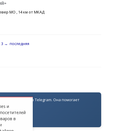
ий»
евер МО , 14 км от МКАД
2
3
→
последняя
оля доступа через Telegram. Она помогает
ровать жителей
ies и
 посетителей
оваров в
и
файлов