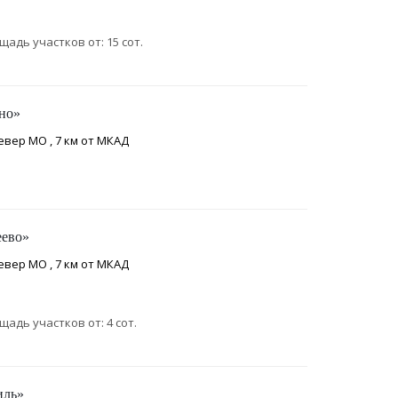
щадь участков от: 15 сот.
но»
евер МО , 7 км от МКАД
еево»
евер МО , 7 км от МКАД
щадь участков от: 4 сот.
иль»