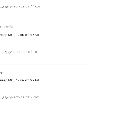
щадь участков от: 14 сот.
и клаб»
евер МО , 12 км от МКАД
К
щадь участков от: 3 сот.
ое»
евер МО , 12 км от МКАД
щадь участков от: 2 сот.