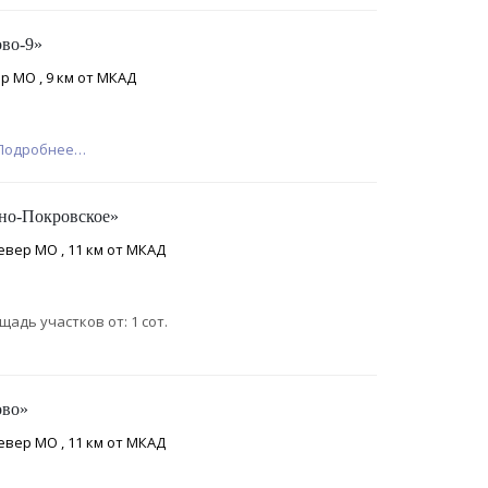
во-9»
р МО , 9 км от МКАД
Подробнее…
но-Покровское»
евер МО , 11 км от МКАД
щадь участков от: 1 сот.
ово»
евер МО , 11 км от МКАД