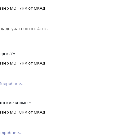
евер МО , 7 км от МКАД
щадь участков от: 4 сот.
орск-7»
евер МО , 7 км от МКАД
Подробнее…
инские холмы»
евер МО , 8 км от МКАД
одробнее…