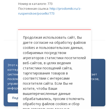
Номер в каталоге: 773
Постоянная ссылка:
http://prodomiki.ru/z-
ruspenskoe/poselki/773
Продолжая использовать сайт, Вы
даете согласие на обработку файлов
cookies и пользовательских данных,
УСПЕНСКИЙ ЛЕС
собираемых посредством
агрегаторов статистики посетителей
веб-сайтов, в целях ведения
Этот каталог создан как часть цифровой экосистемы
статистики посещений сайта,
коттеджных посёлков: для всех объектов доступна
таргетирования товаров в
система контроля доступа через Telegram. Она помогает
соответствии с интересами
посёлкам автоматизировать выдачу гостевых пропусков,
посетителя сайта. Если Вы не
управлять доступом на территорию и оперативно
информировать жителей
хотите, чтобы Ваши
вышеперечисленные данные
Подробнее о технологии →
обрабатывались, просим отключить
обработку файлов cookies и сбор
пользовательских данных в