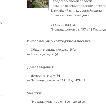
Запад Московской области
Большие Вяземы городское поселе
Ближайший н.п.: деревня Ямщина
Вблизи от: пос. Голицыно
су
74 домов на 5 га.
2
Площадь домов от: 157 м
| Площадь 
Информация о коттеджном поселке:
— Общая площадь поселка:
5
Га.
— Есть таунхаусы (
4
)
Домовладения:
— Домов по плану:
74
— Площадь домов от
157
m2 до
479
m2
Участки:
— Площадь участков от
2
сот. до
25
сот.