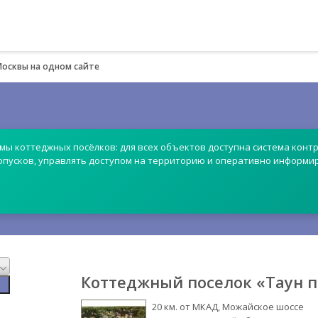
Москвы на одном сайте
емы коттеджных посёлков: для всех объектов доступна система контр
опусков, управлять доступом на территорию и оперативно информи
Коттеджный поселок «Таун п
20 км. от МКАД, Можайское шоссе