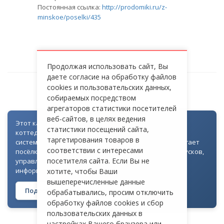
Постоянная ссылка:
http://prodomiki.ru/z-
minskoe/poselki/435
Продолжая использовать сайт, Вы
даете согласие на обработку файлов
cookies и пользовательских данных,
СОСНОВЫЕ БЕРЕГА
собираемых посредством
агрегаторов статистики посетителей
веб-сайтов, в целях ведения
Этот каталог создан как часть цифровой экосистемы
статистики посещений сайта,
коттеджных посёлков: для всех объектов доступна
таргетирования товаров в
система контроля доступа через Telegram. Она помогает
соответствии с интересами
посёлкам автоматизировать выдачу гостевых пропусков,
посетителя сайта. Если Вы не
управлять доступом на территорию и оперативно
информировать жителей
хотите, чтобы Ваши
вышеперечисленные данные
Подробнее о технологии →
обрабатывались, просим отключить
обработку файлов cookies и сбор
пользовательских данных в
настройках Вашего браузера или