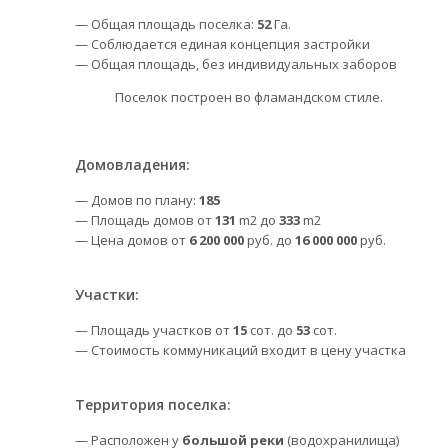
— Общая площадь поселка:
52
Га.
— Соблюдается единая концепция застройки
— Общая площадь, без индивидуальных заборов
Поселок построен во фламандском стиле.
Домовладения:
— Домов по плану:
185
— Площадь домов от
131
m2 до
333
m2
— Цена домов от
6 200 000
руб. до
16 000 000
руб.
Участки:
— Площадь участков от
15
сот. до
53
сот.
— Стоимость коммуникаций входит в цену участка
Территория поселка:
— Расположен у
большой реки
(водохранилища)