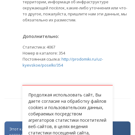
территории, информаця об инфраструктуре
окружающей посёлок, какие-либо уточнения или что-
то другое, пожалуйста, пришлите нам эти данные, мы
обязательно их разместим.
Дополнительно:
Статистика:
4067
Номер в каталоге: 354
Постоянная ссылка:
http://prodomiki.ru/uz-
kyevskoe/poselki/354
Продолжая использовать сайт, Вы
даете согласие на обработку файлов
cookies и пользовательских данных,
БОРОВИКИ
собираемых посредством
агрегаторов статистики посетителей
веб-сайтов, в целях ведения
Этот каталог создан как часть цифровой экосистемы
статистики посещений сайта,
коттеджных посёлков: для всех объектов доступна