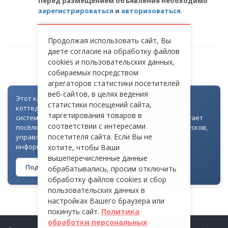
Перед размещением объявления необходимо
зарегистрироваться
и
авторизоваться
.
Продолжая использовать сайт, Вы
даете согласие на обработку файлов
cookies и пользовательских данных,
ОШИБКА
собираемых посредством
агрегаторов статистики посетителей
веб-сайтов, в целях ведения
Этот каталог создан как часть цифровой экосистемы
статистики посещений сайта,
коттеджных посёлков: для всех объектов доступна
таргетирования товаров в
система контроля доступа через Telegram. Она помогает
соответствии с интересами
посёлкам автоматизировать выдачу гостевых пропусков,
посетителя сайта. Если Вы не
управлять доступом на территорию и оперативно
информировать жителей
хотите, чтобы Ваши
вышеперечисленные данные
Подробнее о технологии →
обрабатывались, просим отключить
обработку файлов cookies и сбор
пользовательских данных в
настройках Вашего браузера или
покинуть сайт.
Политика
обработки персональных