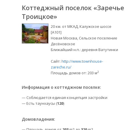
Коттеджный поселок «Заречье
Троицкое»
20 км. от МКАД, Калужское шоссе
[А101]
Новая Москва, Сельское поселение
Десёновское
Ближайший н.п.: деревня Ватутинки
Сайт:
http://www.townhouse-
zareche.ru/
2
Площадь домов от: 203 м
Информация о коттеджном поселке:
— Соблюдается единая концепция застройки
— Есть таунхаусы (
120
)
Домовладения:
— Площадь домов от
203
m2 до
320
m2