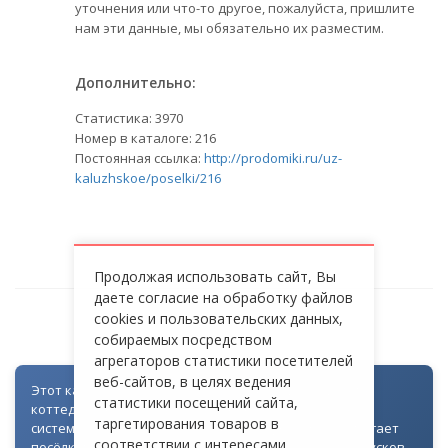
уточнения или что-то другое, пожалуйста, пришлите
нам эти данные, мы обязательно их разместим.
Дополнительно:
Статистика:
3970
Номер в каталоге: 216
Постоянная ссылка:
http://prodomiki.ru/uz-
kaluzhskoe/poselki/216
Продолжая использовать сайт, Вы
даете согласие на обработку файлов
cookies и пользовательских данных,
ЗАРЕЧЬЕ ТРОИЦКОЕ
собираемых посредством
агрегаторов статистики посетителей
веб-сайтов, в целях ведения
Этот каталог создан как часть цифровой экосистемы
статистики посещений сайта,
коттеджных посёлков: для всех объектов доступна
таргетирования товаров в
система контроля доступа через Telegram. Она помогает
соответствии с интересами
посёлкам автоматизировать выдачу гостевых пропусков,