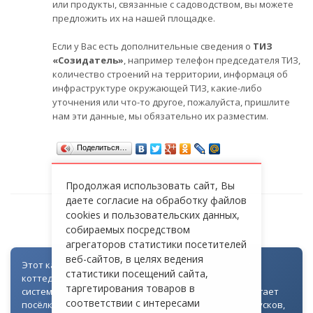
или продукты, связанные с садоводством, вы можете
предложить их на нашей площадке.
Если у Вас есть дополнительные сведения о
ТИЗ
«Созидатель»
, например телефон председателя ТИЗ,
количество строений на территории, информаця об
инфраструктуре окружающей ТИЗ, какие-либо
уточнения или что-то другое, пожалуйста, пришлите
нам эти данные, мы обязательно их разместим.
Поделиться…
Продолжая использовать сайт, Вы
даете согласие на обработку файлов
cookies и пользовательских данных,
ТИЗ «СОЗИДАТЕЛЬ»
собираемых посредством
агрегаторов статистики посетителей
веб-сайтов, в целях ведения
Этот каталог создан как часть цифровой экосистемы
статистики посещений сайта,
коттеджных посёлков: для всех объектов доступна
таргетирования товаров в
система контроля доступа через Telegram. Она помогает
соответствии с интересами
посёлкам автоматизировать выдачу гостевых пропусков,