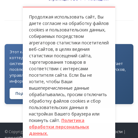
Продолжая использовать сайт, Вы
даете согласие на обработку файлов
cookies и пользовательских данных,
НОВОРЯЗАНСКОЕ ШОССЕ [М5]
собираемых посредством
агрегаторов статистики посетителей
веб-сайтов, в целях ведения
Этот каталог создан как часть цифровой экосистемы
статистики посещений сайта,
коттеджных посёлков: для всех объектов доступна
таргетирования товаров в
система контроля доступа через Telegram. Она помогает
соответствии с интересами
посёлкам автоматизировать выдачу гостевых пропусков,
посетителя сайта. Если Вы не
управлять доступом на территорию и оперативно
информировать жителей
хотите, чтобы Ваши
вышеперечисленные данные
Подробнее о технологии →
обрабатывались, просим отключить
обработку файлов cookies и сбор
пользовательских данных в
настройках Вашего браузера или
покинуть сайт.
Политика
обработки персональных
© Copyright 2026 ProDomiki.ru |
Политика конфиденциальности
|
данных.
support@prodomiki.ru