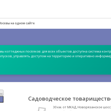
Москвы на одном сайте
емы коттеджных посёлков: для всех объектов доступна система контр
опусков, управлять доступом на территорию и оперативно информи
Садоводческое товариществ
30 км. от МКАД, Новорязанское шосс