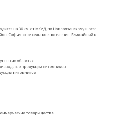
дится на 30 км. от МКАД, по Новорязанскому шоссе
йон, Софьинское сельское поселение. Ближайший к
уг в этих областях
оизводство продукции питомников
дукции питомников
коммерческие товарищества