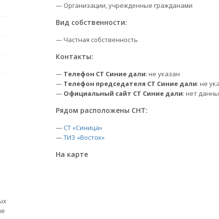
— Организации, учрежденные гражданами
Вид собственности:
— Частная собственность
Контакты:
—
Телефон СТ Синие дали
: не указан
—
Телефон председателя СТ Синие дали
: не ук
—
Официальный сайт СТ Синие дали
: нет данн
Рядом расположены СНТ:
—
СТ «Синица»
—
ТИЗ «Восток»
На карте
ых
ые