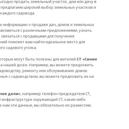
ыгодно продать земельный участок, дом или дачу в
Мы предлагаем широкий выбор земельных участков и
каждого садовода.
ю информацию о продаже дач, домов и земельных
накомиться с различными предложениями, узнать
е связаться с продавцами для получения
ний поможет вам найти идеальное место для
го садового уголка.
, которые могут быть полезны для жителей
СТ «Синие
на нашей доске. Например, вы можете предложить
садоводству, ремонту или обслуживанию домов.
анные с садоводством, вы можете предложить их на
иние дали»
, например телефон председателя СТ,
б инфраструктуре окружающей СТ, какие-либо
е нам эти данные, мы обязательно их разместим.