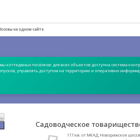
Москвы на одном сайте
емы коттеджных посёлков: для всех объектов доступна система контр
опусков, управлять доступом на территорию и оперативно информи
Садоводческое товариществ
117 км. от МКАД, Новорижское шоссе