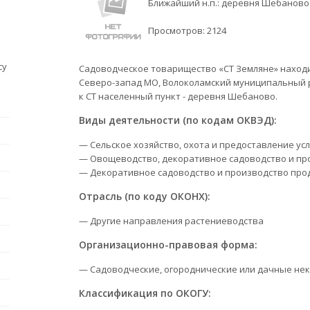
Ближайший н.п.: деревня Шебаново
Просмотров:
2124
су
Садоводческое товарищество «СТ Земляне» находитс
Северо-запад МО, Волоколамский муниципальный 
к СТ населенный пункт - деревня Шебаново.
Виды деятельности (по кодам ОКВЭД):
— Сельское хозяйство, охота и предоставление усл
— Овощеводство, декоративное садоводство и пр
— Декоративное садоводство и производство про
Отрасль (по коду ОКОНХ):
— Другие направления растениеводства
Организационно-правовая форма:
— Садоводческие, огороднические или дачные не
Классификация по ОКОГУ: