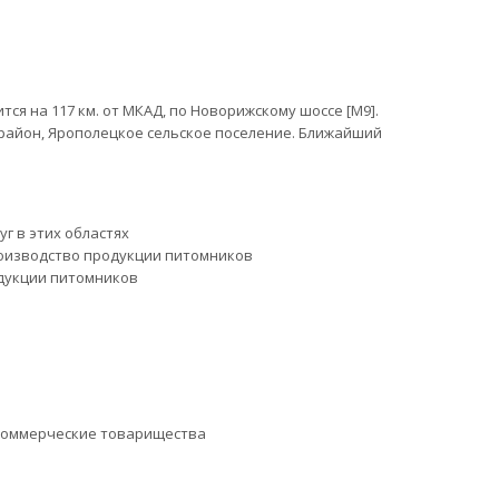
я на 117 км. от МКАД, по Новорижскому шоссе [М9].
район, Ярополецкое сельское поселение. Ближайший
уг в этих областях
оизводство продукции питомников
дукции питомников
коммерческие товарищества