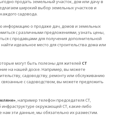
ыгодно продать земельный участок, дом или дачу в
предлагаем широкий выбор земельных участков и
каждого садовода.
ю информацию о продаже дач, домов и земельных
омиться с различными предложениями, узнать цены,
аться с продавцами для получения дополнительной
найти идеальное место для строительства дома или
, которые могут быть полезны для жителей
СТ
ние на нашей доске. Например, вы можете
ительству, садоводству, ремонту или обслуживанию
ы, связанные с садоводством, вы можете предложить
емляне»
, например телефон председателя СТ,
б инфраструктуре окружающей СТ, какие-либо
е нам эти данные, мы обязательно их разместим.