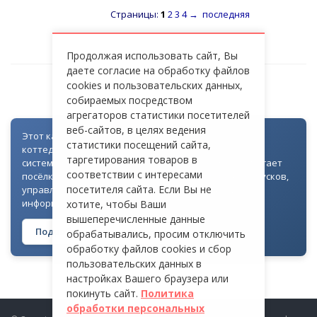
Страницы:
1
2
3
4
→
последняя
Продолжая использовать сайт, Вы
даете согласие на обработку файлов
cookies и пользовательских данных,
НОВОРИЖСКОЕ ШОССЕ [М9]
собираемых посредством
агрегаторов статистики посетителей
веб-сайтов, в целях ведения
Этот каталог создан как часть цифровой экосистемы
статистики посещений сайта,
коттеджных посёлков: для всех объектов доступна
таргетирования товаров в
система контроля доступа через Telegram. Она помогает
соответствии с интересами
посёлкам автоматизировать выдачу гостевых пропусков,
посетителя сайта. Если Вы не
управлять доступом на территорию и оперативно
информировать жителей
хотите, чтобы Ваши
вышеперечисленные данные
Подробнее о технологии →
обрабатывались, просим отключить
обработку файлов cookies и сбор
пользовательских данных в
настройках Вашего браузера или
покинуть сайт.
Политика
обработки персональных