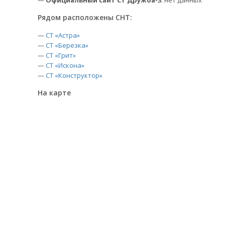
—
Официальный сайт СТ Дружба-3
: нет данных
Рядом расположены СНТ:
—
СТ «Астра»
—
СТ «Березка»
—
СТ «Грит»
—
СТ «Искона»
—
СТ «Конструктор»
На карте