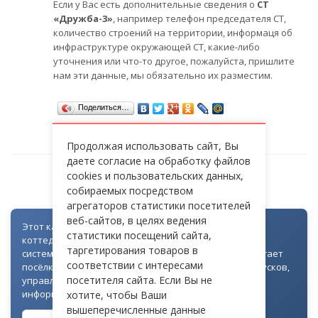
Если у Вас есть дополнительные сведения о
СТ
«Дружба-3»
, например телефон председателя СТ,
количество строений на территории, информаця об
инфраструктуре окружающей СТ, какие-либо
уточнения или что-то другое, пожалуйста, пришлите
нам эти данные, мы обязательно их разместим.
Поделиться…
Продолжая использовать сайт, Вы
даете согласие на обработку файлов
cookies и пользовательских данных,
СТ «ДРУЖБА-3»
собираемых посредством
агрегаторов статистики посетителей
веб-сайтов, в целях ведения
Этот каталог создан как часть цифровой экосистемы
статистики посещений сайта,
коттеджных посёлков: для всех объектов доступна
таргетирования товаров в
система контроля доступа через Telegram. Она помогает
соответствии с интересами
посёлкам автоматизировать выдачу гостевых пропусков,
посетителя сайта. Если Вы не
управлять доступом на территорию и оперативно
информировать жителей
хотите, чтобы Ваши
вышеперечисленные данные