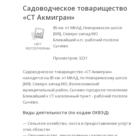
Садоводческое товарищество
«СТ Акмигран»
85 км. от МКАД, Новорижское шоссе
[М9], Северо-запад МО
Ближайший н.п.: рабочий посёлок
Сычёво
Просмотров:
3231
Садоводческое товарищество «СТ Акмигран»
находится на 85 км. от МКАД, по Новорижскому шоссе
[М9]. Северо-запад МО, Волоколамский
муниципальный район, Сычево городское поселение.
Ближайший к СТ населенный пункт - рабочий посёлок
Сычёво.
Виды деятельности (по кодам ОКВЭД):
— Сельское хозяйство, охота и предоставление услуг в
этих областях
— Овощеводство, декоративное садоводство и