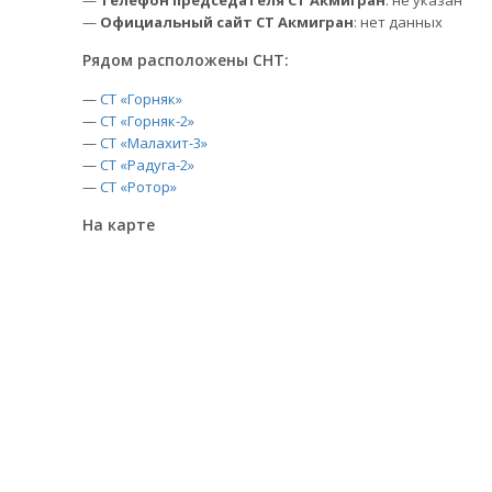
—
Телефон председателя СТ Акмигран
: не указан
—
Официальный сайт СТ Акмигран
: нет данных
Рядом расположены СНТ:
—
СТ «Горняк»
—
СТ «Горняк-2»
—
СТ «Малахит-3»
—
СТ «Радуга-2»
—
СТ «Ротор»
На карте