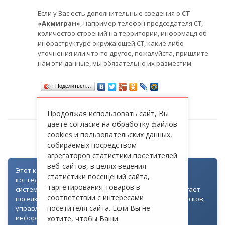
Если у Вас есть дополнительные сведения о
СТ
«Акмигран»
, например телефон председателя СТ,
количество строений на территории, информаця об
инфраструктуре окружающей СТ, какие-либо
уточнения или что-то другое, пожалуйста, пришлите
нам эти данные, мы обязательно их разместим.
Поделиться…
Продолжая использовать сайт, Вы
даете согласие на обработку файлов
cookies и пользовательских данных,
СТ «АКМИГРАН»
собираемых посредством
агрегаторов статистики посетителей
веб-сайтов, в целях ведения
Этот каталог создан как часть цифровой экосистемы
статистики посещений сайта,
коттеджных посёлков: для всех объектов доступна
таргетирования товаров в
система контроля доступа через Telegram. Она помогает
соответствии с интересами
посёлкам автоматизировать выдачу гостевых пропусков,
посетителя сайта. Если Вы не
управлять доступом на территорию и оперативно
информировать жителей
хотите, чтобы Ваши