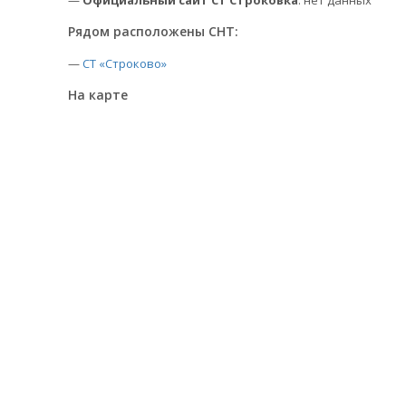
—
Официальный сайт СТ Строковка
: нет данных
Рядом расположены СНТ:
—
СТ «Строково»
На карте