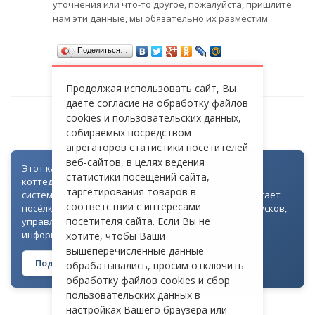
уточнения или что-то другое, пожалуйста, пришлите
нам эти данные, мы обязательно их разместим.
Поделиться…
Продолжая использовать сайт, Вы
даете согласие на обработку файлов
cookies и пользовательских данных,
СТ «СТРОКОВКА»
собираемых посредством
агрегаторов статистики посетителей
веб-сайтов, в целях ведения
Этот каталог создан как часть цифровой экосистемы
статистики посещений сайта,
коттеджных посёлков: для всех объектов доступна
таргетирования товаров в
система контроля доступа через Telegram. Она помогает
соответствии с интересами
посёлкам автоматизировать выдачу гостевых пропусков,
посетителя сайта. Если Вы не
управлять доступом на территорию и оперативно
информировать жителей
хотите, чтобы Ваши
вышеперечисленные данные
Подробнее о технологии →
обрабатывались, просим отключить
обработку файлов cookies и сбор
пользовательских данных в
настройках Вашего браузера или