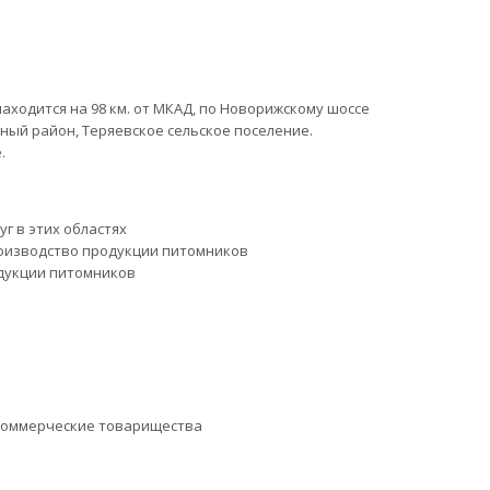
ходится на 98 км. от МКАД, по Новорижскому шоссе
ный район, Теряевское сельское поселение.
.
уг в этих областях
оизводство продукции питомников
дукции питомников
коммерческие товарищества