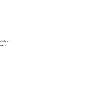
 указан
нных