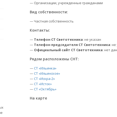
— Организации, учрежденные гражданами
Вид собственности:
— Частная собственность
Контакты:
—
Телефон СТ Светотехника
: не указан
—
Телефон председателя СТ Светотехника
: не
—
Официальный сайт СТ Светотехника
: нет да
Рядом расположены СНТ:
—
СТ «Ильинка»
—
СТ «Ильинское»
—
СТ «Искра-2»
—
СТ «Исток»
—
СТ «Октябрь»
На карте
ых
ые