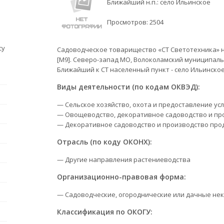
Ближайший н.п.: село Ильинское
Просмотров:
2504
су
Садоводческое товарищество «СТ Светотехника» на
[М9]. Северо-запад МО, Волоколамский муниципаль
Ближайший к СТ населенный пункт - село Ильинское
Виды деятельности (по кодам ОКВЭД):
— Сельское хозяйство, охота и предоставление усл
— Овощеводство, декоративное садоводство и пр
— Декоративное садоводство и производство про
Отрасль (по коду ОКОНХ):
— Другие направления растениеводства
Организационно-правовая форма:
— Садоводческие, огороднические или дачные не
Классификация по ОКОГУ: