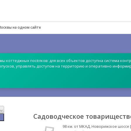
Москвы на одном сайте
емы коттеджных посёлков: для всех объектов доступна система контр
опусков, управлять доступом на территорию и оперативно информи
Садоводческое товариществ
98 км. от МКАД, Новорижское шоссе 