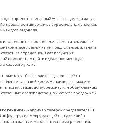
ыгодно продать земельный участок, дом или дачу в
у! Мы предлагаем широкий выбор земельных участков
и каждого садовода.
ю информацию о продаже дач, домов и земельных
 ознакомиться с различными предложениями, узнать
е связаться с продавцами для получения
ний поможет вам найти идеальное место для
го садового уголка.
, которые могут быть полезны для жителей
СТ
бъявление на нашей доске. Например, вы можете
ительству, садоводству, ремонту или обслуживанию
ы, связанные с садоводством, вы можете предложить
ветотехника»
, например телефон председателя СТ,
б инфраструктуре окружающей СТ, какие-либо
е нам эти данные, мы обязательно их разместим.