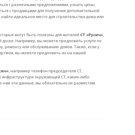
ться с различными предложениями, узнать цены,
аться с продавцами для получения дополнительной
найти идеальное место для строительства дома или
, которые могут быть полезны для жителей
СТ «Русич»
,
 доске. Например, вы можете предложить услуги по
у, ремонту или обслуживанию домов. Также, если у
одством, вы можете предложить их на нашей
сич»
, например телефон председателя СТ,
б инфраструктуре окружающей СТ, какие-либо
е нам эти данные, мы обязательно их разместим.