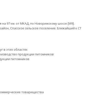
на 97 км. от МКАД, по Новорижскому шоссе [М9].
айон, Спасское сельское поселение. Ближайший к СТ
уг в этих областях
оизводство продукции питомников
дукции питомников
коммерческие товарищества