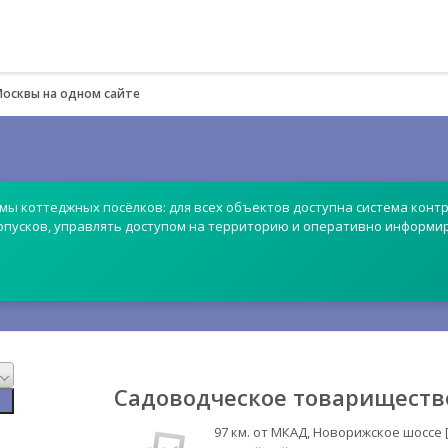
Москвы на одном сайте
емы коттеджных посёлков: для всех объектов доступна система контр
опусков, управлять доступом на территорию и оперативно информи
Садоводческое товарищество
97 км. от МКАД, Новорижское шоссе 