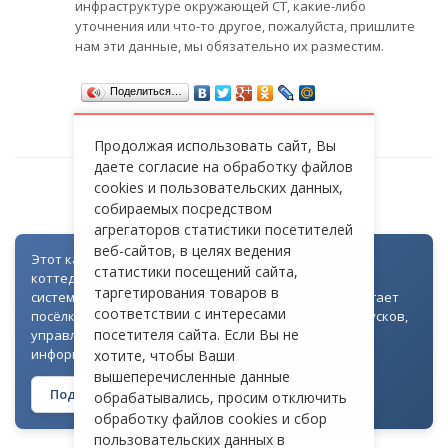
инфраструктуре окружающей СТ, какие-либо
уточнения или что-то другое, пожалуйста, пришлите
нам эти данные, мы обязательно их разместим.
Поделиться…
Продолжая использовать сайт, Вы
даете согласие на обработку файлов
cookies и пользовательских данных,
СТ «ОБУВЩИК»
собираемых посредством
агрегаторов статистики посетителей
веб-сайтов, в целях ведения
Этот каталог создан как часть цифровой экосистемы
статистики посещений сайта,
коттеджных посёлков: для всех объектов доступна
таргетирования товаров в
система контроля доступа через Telegram. Она помогает
соответствии с интересами
посёлкам автоматизировать выдачу гостевых пропусков,
посетителя сайта. Если Вы не
управлять доступом на территорию и оперативно
информировать жителей
хотите, чтобы Ваши
вышеперечисленные данные
Подробнее о технологии →
обрабатывались, просим отключить
обработку файлов cookies и сбор
пользовательских данных в