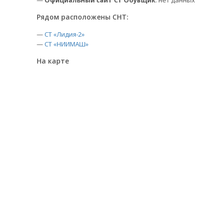
—
Официальный сайт СТ Обувщик
: нет данных
Рядом расположены СНТ:
—
СТ «Лидия-2»
—
СТ «НИИМАШ»
На карте