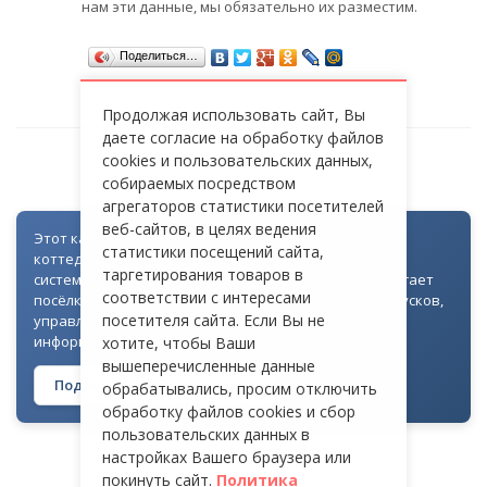
нам эти данные, мы обязательно их разместим.
Поделиться…
Продолжая использовать сайт, Вы
даете согласие на обработку файлов
cookies и пользовательских данных,
СТ «КАМЕНКИ»
собираемых посредством
агрегаторов статистики посетителей
веб-сайтов, в целях ведения
Этот каталог создан как часть цифровой экосистемы
статистики посещений сайта,
коттеджных посёлков: для всех объектов доступна
таргетирования товаров в
система контроля доступа через Telegram. Она помогает
соответствии с интересами
посёлкам автоматизировать выдачу гостевых пропусков,
посетителя сайта. Если Вы не
управлять доступом на территорию и оперативно
информировать жителей
хотите, чтобы Ваши
вышеперечисленные данные
Подробнее о технологии →
обрабатывались, просим отключить
обработку файлов cookies и сбор
пользовательских данных в
настройках Вашего браузера или
покинуть сайт.
Политика