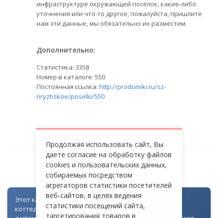
инфраструктуре окружающей посёлок, какие-либо
уточнения или что-то другое, пожалуйста, пришлите
нам эти данные, мы обязательно их разместим.
Дополнительно:
Статистика:
3358
Номер в каталоге: 550
Постоянная ссылка:
http://prodomiki.ru/sz-
nryzhskoe/poselki/550
Продолжая использовать сайт, Вы
даете согласие на обработку файлов
cookies и пользовательских данных,
ФИНСКАЯ ДЕРЕВНЯ
собираемых посредством
агрегаторов статистики посетителей
веб-сайтов, в целях ведения
Этот каталог создан как часть цифровой экосистемы
статистики посещений сайта,
коттеджных посёлков: для всех объектов доступна
таргетирования товаров в