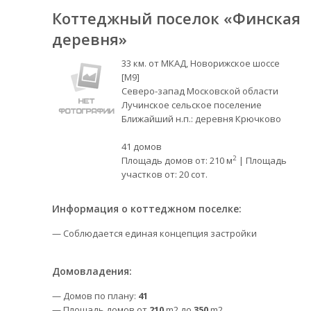
Коттеджный поселок «Финская
деревня»
33 км. от МКАД, Новорижское шоссе
[М9]
Северо-запад Московской области
Лучинское сельское поселение
Ближайший н.п.: деревня Крючково
41 домов
2
Площадь домов от: 210 м
| Площадь
участков от: 20 сот.
Информация о коттеджном поселке:
— Соблюдается единая концепция застройки
Домовладения:
— Домов по плану:
41
— Площадь домов от
210
m2 до
350
m2