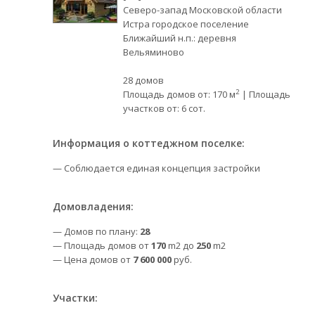
Северо-запад Московской области
Истра городское поселение
Ближайший н.п.: деревня
Вельяминово
28 домов
2
Площадь домов от: 170 м
| Площадь
участков от: 6 сот.
Информация о коттеджном поселке:
— Соблюдается единая концепция застройки
Домовладения:
— Домов по плану:
28
— Площадь домов от
170
m2 до
250
m2
— Цена домов от
7 600 000
руб.
Участки: