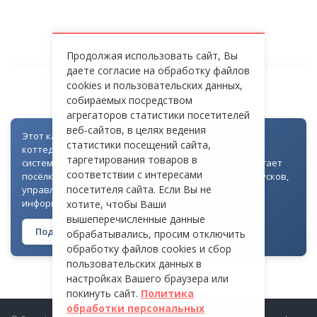
Продолжая использовать сайт, Вы
даете согласие на обработку файлов
cookies и пользовательских данных,
КУРШЕ-ВЕЛЬ
собираемых посредством
агрегаторов статистики посетителей
веб-сайтов, в целях ведения
Этот каталог создан как часть цифровой экосистемы
статистики посещений сайта,
коттеджных посёлков: для всех объектов доступна
таргетирования товаров в
система контроля доступа через Telegram. Она помогает
соответствии с интересами
посёлкам автоматизировать выдачу гостевых пропусков,
посетителя сайта. Если Вы не
управлять доступом на территорию и оперативно
информировать жителей
хотите, чтобы Ваши
вышеперечисленные данные
Подробнее о технологии →
обрабатывались, просим отключить
обработку файлов cookies и сбор
пользовательских данных в
настройках Вашего браузера или
покинуть сайт.
Политика
обработки персональных