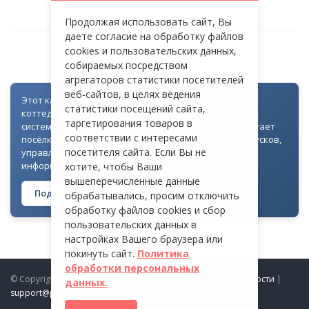
Продолжая использовать сайт, Вы
даете согласие на обработку файлов
cookies и пользовательских данных,
АНОСИНО
собираемых посредством
агрегаторов статистики посетителей
веб-сайтов, в целях ведения
Этот каталог создан как часть цифровой экосистемы
статистики посещений сайта,
коттеджных посёлков: для всех объектов доступна
таргетирования товаров в
система контроля доступа через Telegram. Она помогает
соответствии с интересами
посёлкам автоматизировать выдачу гостевых пропусков,
посетителя сайта. Если Вы не
управлять доступом на территорию и оперативно
информировать жителей
хотите, чтобы Ваши
вышеперечисленные данные
Подробнее о технологии →
обрабатывались, просим отключить
обработку файлов cookies и сбор
пользовательских данных в
настройках Вашего браузера или
покинуть сайт.
Политика
обработки персональных
© Copyright 2026 ProDomiki.ru |
Политика конфиденциальности
|
данных.
support@prodomiki.ru