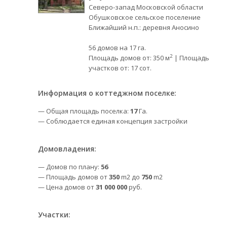
Северо-запад Московской области
Обушковское сельское поселение
Ближайший н.п.: деревня Аносино
56 домов на 17 га.
2
Площадь домов от: 350 м
| Площадь
участков от: 17 сот.
Информация о коттеджном поселке:
— Общая площадь поселка:
17
Га.
— Соблюдается единая концепция застройки
Домовладения:
— Домов по плану:
56
— Площадь домов от
350
m2 до
750
m2
— Цена домов от
31 000 000
руб.
Участки: