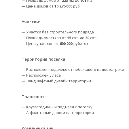
— Площадь домов от
223
m2 до
601
m2
— Цена домов от
10 276 000
руб.
Участки:
— Участки без строительного подряда
— Площадь участков от
15
сот. до
30
сот.
— Цена участков от
600 000
руб./сот.
Территория поселка:
— Расположен недалеко от небольшого водоема, реки
— Расположен у леса
— Ландшафтный дизайн территории
Транспорт:
— Круглогодичный подъезд к поселку
— Асфальтовые дороги на территории
Коммуникации: