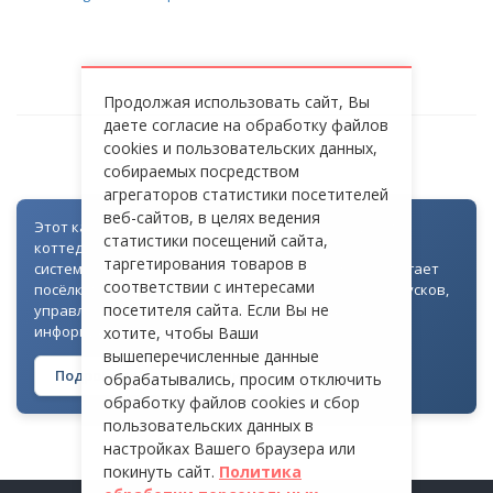
Продолжая использовать сайт, Вы
даете согласие на обработку файлов
cookies и пользовательских данных,
САЛТЫКОВКА-PRESTIGE
собираемых посредством
агрегаторов статистики посетителей
веб-сайтов, в целях ведения
Этот каталог создан как часть цифровой экосистемы
статистики посещений сайта,
коттеджных посёлков: для всех объектов доступна
таргетирования товаров в
система контроля доступа через Telegram. Она помогает
соответствии с интересами
посёлкам автоматизировать выдачу гостевых пропусков,
посетителя сайта. Если Вы не
управлять доступом на территорию и оперативно
информировать жителей
хотите, чтобы Ваши
вышеперечисленные данные
Подробнее о технологии →
обрабатывались, просим отключить
обработку файлов cookies и сбор
пользовательских данных в
настройках Вашего браузера или
покинуть сайт.
Политика