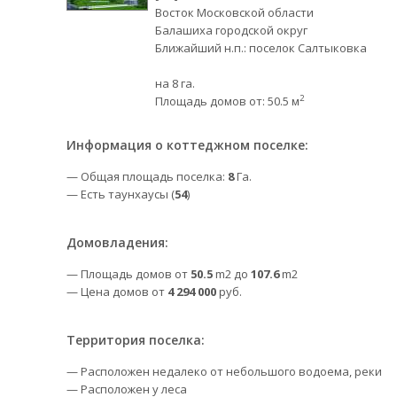
Восток Московской области
Балашиха городской округ
Ближайший н.п.: поселок Салтыковка
на 8 га.
2
Площадь домов от: 50.5 м
Информация о коттеджном поселке:
— Общая площадь поселка:
8
Га.
— Есть таунхаусы (
54
)
Домовладения:
— Площадь домов от
50.5
m2 до
107.6
m2
— Цена домов от
4 294 000
руб.
Территория поселка:
— Расположен недалеко от небольшого водоема, реки
— Расположен у леса