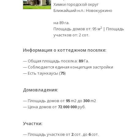
Химки городской округ
Ближайший н.п.: Новокуркино
на 89 га.
2
Площадь домов от: 95 м
| Площадь
участков от: 2 сот.
Информация о коттеджном поселке:
— Общая площадь поселка:
89
Га.
— Соблюдается единая концепция застройки
— Есть таунхаусы (
75
)
Домовладения:
— Площадь домов от
95
m2 до
300
m2
— Цена домов от
72 000 000
руб.
Участки:
— Площадь участков от
2
сот. до
6
сот.