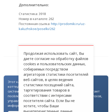
Дополнительно:
Статистика:
3918
Номер в каталоге: 262
Постоянная ссылка:
http://prodomiki.ru/uz-
kaluzhskoe/poselki/262
Продолжая использовать сайт, Вы
даете согласие на обработку файлов
cookies и пользовательских данных,
ЮЖНЫЕ ОЗЕРА
собираемых посредством
агрегаторов статистики посетителей
веб-сайтов, в целях ведения
Этот каталог создан как часть цифровой экосистемы
статистики посещений сайта,
коттеджных посёлков: для всех объектов доступна
таргетирования товаров в
система контроля доступа через Telegram. Она помогает
соответствии с интересами
посёлкам автоматизировать выдачу гостевых пропусков,
посетителя сайта. Если Вы не
управлять доступом на территорию и оперативно
информировать жителей
хотите, чтобы Ваши
вышеперечисленные данные