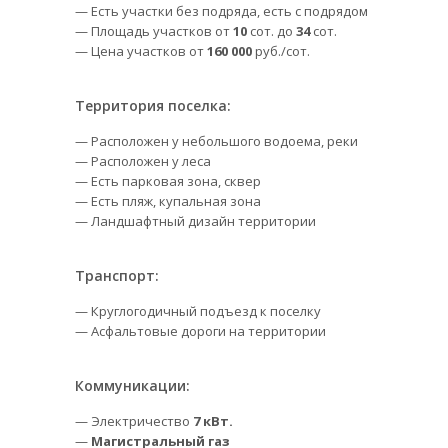
— Есть участки без подряда, есть с подрядом
— Площадь участков от
10
сот. до
34
сот.
— Цена участков от
160 000
руб./сот.
Территория поселка:
— Расположен у небольшого водоема, реки
— Расположен у леса
— Есть парковая зона, сквер
— Есть пляж, купальная зона
— Ландшафтный дизайн территории
Транспорт:
— Круглогодичный подъезд к поселку
— Асфальтовые дороги на территории
Коммуникации:
— Электричество
7 кВт.
—
Магистральный газ