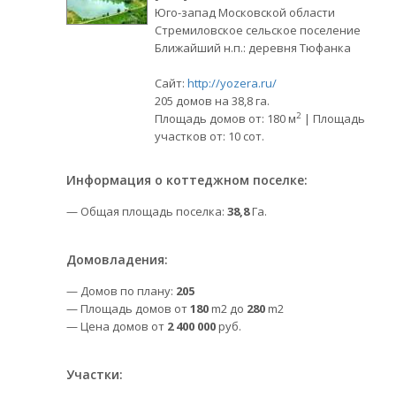
Юго-запад Московской области
Стремиловское сельское поселение
Ближайший н.п.: деревня Тюфанка
Сайт:
http://yozera.ru/
205 домов на 38,8 га.
2
Площадь домов от: 180 м
| Площадь
участков от: 10 сот.
Информация о коттеджном поселке:
— Общая площадь поселка:
38,8
Га.
Домовладения:
— Домов по плану:
205
— Площадь домов от
180
m2 до
280
m2
— Цена домов от
2 400 000
руб.
Участки: