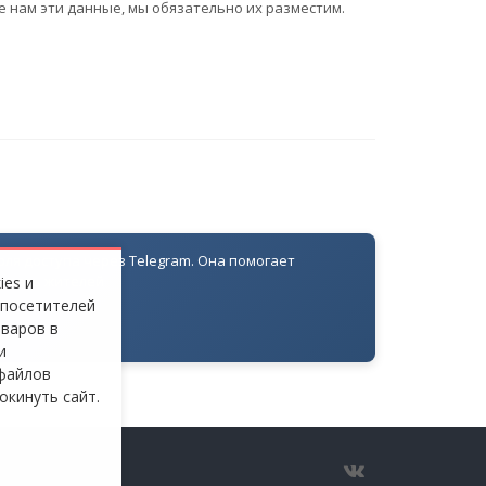
е нам эти данные, мы обязательно их разместим.
оля доступа через Telegram. Она помогает
ровать жителей
ies и
 посетителей
оваров в
и
файлов
окинуть сайт.