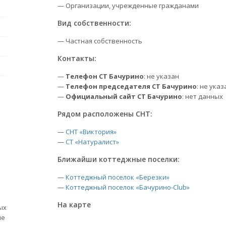
— Организации, учрежденные гражданами
Вид собственности:
— Частная собственность
Контакты:
—
Телефон СТ Бачурино
: не указан
—
Телефон председателя СТ Бачурино
: не указ
—
Официальный сайт СТ Бачурино
: нет данных
Рядом расположены СНТ:
—
СНТ «Виктория»
—
СТ «Натуралист»
Ближайши коттеджные поселки:
—
Коттеджный поселок «Березки»
—
Коттеджный поселок «Бачурино-Club»
На карте
ых
ые