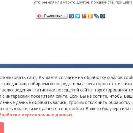
уточнения или что-то другое, пожалуйста, пришлит
Поделиться…
мы коттеджных посёлков: для всех объектов доступна система контр
пусков, управлять доступом на территорию и оперативно информи
пользовать сайт, Вы даете согласие на обработку файлов cook
ских данных, собираемых посредством агрегаторов статистики
в целях ведения статистики посещений сайта, таргетирования т
 с интересами посетителя сайта. Если Вы не хотите, чтобы Ваш
ленные данные обрабатывались, просим отключить обработку 
ор пользовательских данных в настройках Вашего браузера или п
бработки персональных данных.
ьности
|
support@prodomiki.ru