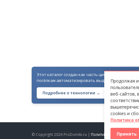
СТ «БАЧУРИНО»
Этот каталог создан как часть цифровой экосисте
посёлкам автоматизировать выдачу гостевых про
Продолжая ис
пользователь
Подробнее о технологии →
веб-сайтов, 
соответствии
вышеперечис
cookies и сб
Политика о
Принять
© Copyright 2026 ProDomiki.ru |
Политика конфиденциал