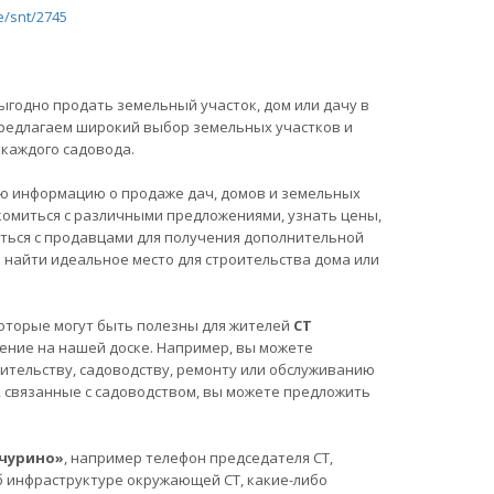
e/snt/2745
ыгодно продать земельный участок, дом или дачу в
 предлагаем широкий выбор земельных участков и
каждого садовода.
ю информацию о продаже дач, домов и земельных
комиться с различными предложениями, узнать цены,
аться с продавцами для получения дополнительной
найти идеальное место для строительства дома или
, которые могут быть полезны для жителей
СТ
ение на нашей доске. Например, вы можете
ительству, садоводству, ремонту или обслуживанию
ы, связанные с садоводством, вы можете предложить
ачурино»
, например телефон председателя СТ,
б инфраструктуре окружающей СТ, какие-либо