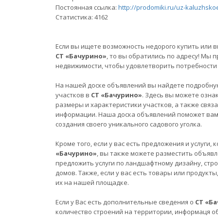
Постоянная ссылка:
http://prodomiki.ru/uz-kaluzhsko
Статистика:
4162
Если вы ищете возможность недорого купить или в
СТ «Бачурино»
, то вы обратились по адресу! Мы
недвижимости, чтобы удовлетворить потребности 
На нашей доске объявлений вы найдете подробну
участков в
СТ «Бачурино»
. Здесь вы можете озна
размеры и характеристики участков, а также связ
информации. Наша доска объявлений поможет вам 
создания своего уникального садового уголка.
Кроме того, если у вас есть предложения и услуги
«Бачурино»
, вы также можете разместить объявл
предложить услуги по ландшафтному дизайну, стро
домов. Также, если у вас есть товары или продукт
их на нашей площадке.
Если у Вас есть дополнительные сведения о
СТ «Б
количество строений на территории, информаця о