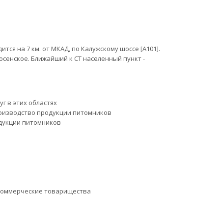
ся на 7 км. от МКАД, по Калужскому шоссе [А101].
осенское. Ближайший к СТ населенный пункт -
уг в этих областях
оизводство продукции питомников
дукции питомников
коммерческие товарищества