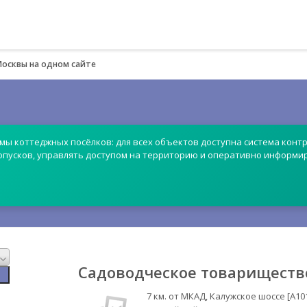
Москвы на одном сайте
емы коттеджных посёлков: для всех объектов доступна система контр
опусков, управлять доступом на территорию и оперативно информи
Садоводческое товариществ
7 км. от МКАД, Калужское шоссе [А10