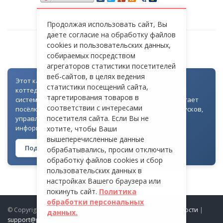
Продолжая использовать сайт, Вы
даете согласие на обработку файлов
cookies и пользовательских данных,
СТ «ПРИОЗЕРНОЕ»
собираемых посредством
агрегаторов статистики посетителей
веб-сайтов, в целях ведения
Этот каталог создан как часть цифровой экосистемы
статистики посещений сайта,
коттеджных посёлков: для всех объектов доступна
таргетирования товаров в
система контроля доступа через Telegram. Она помогает
соответствии с интересами
посёлкам автоматизировать выдачу гостевых пропусков,
посетителя сайта. Если Вы не
управлять доступом на территорию и оперативно
информировать жителей
хотите, чтобы Ваши
вышеперечисленные данные
Подробнее о технологии →
обрабатывались, просим отключить
обработку файлов cookies и сбор
пользовательских данных в
настройках Вашего браузера или
покинуть сайт.
Политика
обработки персональных
© Copyright 2026 ProDomiki.ru |
Политика конфиденциальности
|
данных.
support@prodomiki.ru