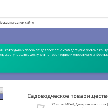
Москвы на одном сайте
емы коттеджных посёлков: для всех объектов доступна система контр
опусков, управлять доступом на территорию и оперативно информи
Садоводческое товариществ
22 км. от МКАД, Дмитровское шоссе 