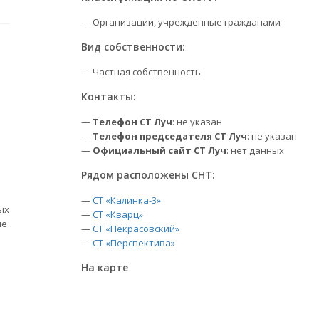
— Организации, учрежденные гражданами
Вид собственности:
— Частная собственность
Контакты:
—
Телефон СТ Луч
: не указан
—
Телефон председателя СТ Луч
: не указан
—
Официальный сайт СТ Луч
: нет данных
Рядом расположены СНТ:
—
СТ «Калинка-3»
ых
—
СТ «Кварц»
ые
—
СТ «Некрасовский»
—
СТ «Перспектива»
На карте