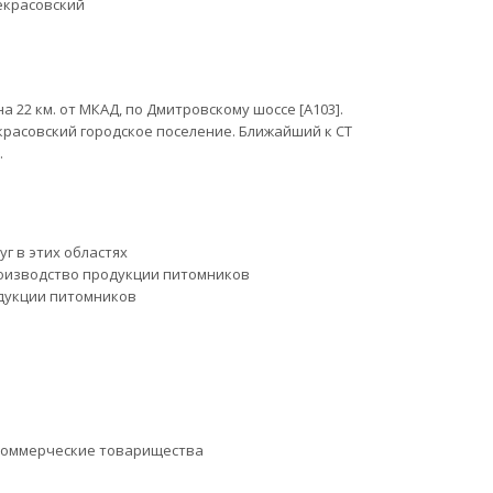
екрасовский
 22 км. от МКАД, по Дмитровскому шоссе [А103].
расовский городское поселение. Ближайший к СТ
.
уг в этих областях
оизводство продукции питомников
дукции питомников
коммерческие товарищества