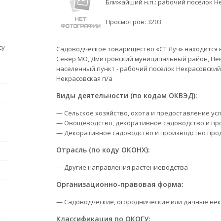
Ближайший н.п.: рабочий посёлок Н
Просмотров:
3203
су
Садоводческое товарищество «СТ Луч» находится на
Север МО, Дмитровский муниципальный район, Нек
населенный пункт - рабочий посёлок Некрасовский
Некрасовская п/а
Виды деятельности (по кодам ОКВЭД):
— Сельское хозяйство, охота и предоставление усл
— Овощеводство, декоративное садоводство и пр
— Декоративное садоводство и производство про
Отрасль (по коду ОКОНХ):
— Другие направления растениеводства
Организационно-правовая форма:
— Садоводческие, огороднические или дачные не
Классификация по ОКОГУ: