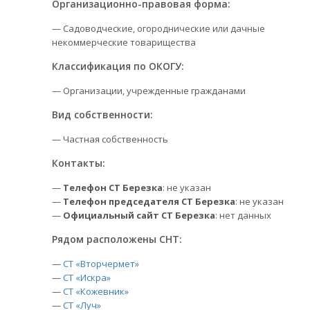
Организационно-правовая форма:
— Садоводческие, огороднические или дачные
некоммерческие товарищества
Классификация по ОКОГУ:
— Организации, учрежденные гражданами
Вид собственности:
— Частная собственность
Контакты:
—
Телефон СТ Березка
: не указан
—
Телефон председателя СТ Березка
: не указан
—
Официальный сайт СТ Березка
: нет данных
Рядом расположены СНТ:
—
СТ «Вторчермет»
—
СТ «Искра»
—
СТ «Кожевник»
—
СТ «Луч»