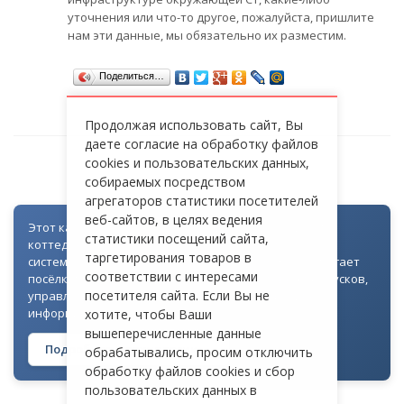
уточнения или что-то другое, пожалуйста, пришлите
нам эти данные, мы обязательно их разместим.
Поделиться…
Продолжая использовать сайт, Вы
даете согласие на обработку файлов
cookies и пользовательских данных,
СТ «БЕРЕЗКА»
собираемых посредством
агрегаторов статистики посетителей
веб-сайтов, в целях ведения
Этот каталог создан как часть цифровой экосистемы
статистики посещений сайта,
коттеджных посёлков: для всех объектов доступна
таргетирования товаров в
система контроля доступа через Telegram. Она помогает
соответствии с интересами
посёлкам автоматизировать выдачу гостевых пропусков,
посетителя сайта. Если Вы не
управлять доступом на территорию и оперативно
информировать жителей
хотите, чтобы Ваши
вышеперечисленные данные
Подробнее о технологии →
обрабатывались, просим отключить
обработку файлов cookies и сбор
пользовательских данных в