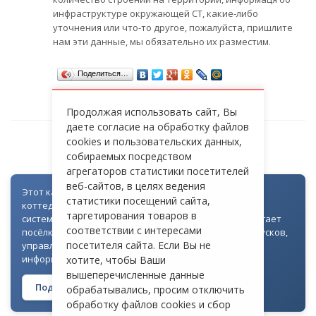
инфраструктуре окружающей СТ, какие-либо
уточнения или что-то другое, пожалуйста, пришлите
нам эти данные, мы обязательно их разместим.
Поделиться…
Продолжая использовать сайт, Вы
даете согласие на обработку файлов
cookies и пользовательских данных,
СТ «КАМЕНКА-1»
собираемых посредством
агрегаторов статистики посетителей
веб-сайтов, в целях ведения
Этот каталог создан как часть цифровой экосистемы
статистики посещений сайта,
коттеджных посёлков: для всех объектов доступна
таргетирования товаров в
система контроля доступа через Telegram. Она помогает
соответствии с интересами
посёлкам автоматизировать выдачу гостевых пропусков,
посетителя сайта. Если Вы не
управлять доступом на территорию и оперативно
информировать жителей
хотите, чтобы Ваши
вышеперечисленные данные
Подробнее о технологии →
обрабатывались, просим отключить
обработку файлов cookies и сбор