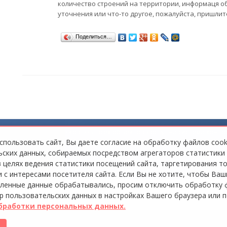
количество строений на территории, информаця о
уточнения или что-то другое, пожалуйста, пришлит
Поделиться…
мы коттеджных посёлков: для всех объектов доступна система контр
пусков, управлять доступом на территорию и оперативно информи
пользовать сайт, Вы даете согласие на обработку файлов cook
ских данных, собираемых посредством агрегаторов статистики
в целях ведения статистики посещений сайта, таргетирования т
 с интересами посетителя сайта. Если Вы не хотите, чтобы Ваш
ленные данные обрабатывались, просим отключить обработку 
ор пользовательских данных в настройках Вашего браузера или п
бработки персональных данных.