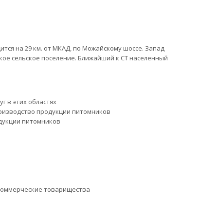
тся на 29 км. от МКАД, по Можайскому шоссе. Запад
ое сельское поселение. Ближайший к СТ населенный
уг в этих областях
оизводство продукции питомников
дукции питомников
коммерческие товарищества