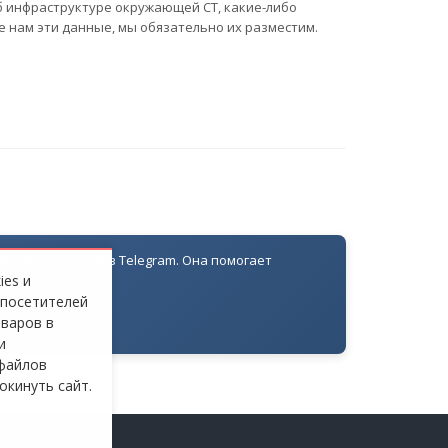
б инфраструктуре окружающей СТ, какие-либо
е нам эти данные, мы обязательно их разместим.
оля доступа через Telegram. Она помогает
ровать жителей
ies и
 посетителей
оваров в
и
файлов
окинуть сайт.