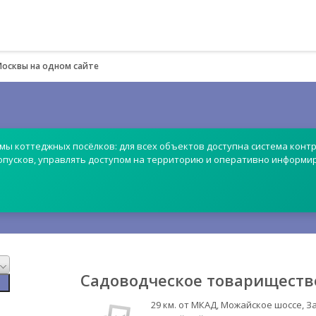
Москвы на одном сайте
емы коттеджных посёлков: для всех объектов доступна система контр
опусков, управлять доступом на территорию и оперативно информи
Садоводческое товарищество
29 км. от МКАД, Можайское шоссе, 