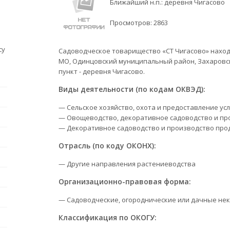
Ближайший н.п.: деревня Чигасово
Просмотров:
2863
су
Садоводческое товарищество «СТ Чигасово» находи
МО, Одинцовский муниципальный район, Захаровск
пункт - деревня Чигасово.
Виды деятельности (по кодам ОКВЭД):
— Сельское хозяйство, охота и предоставление усл
— Овощеводство, декоративное садоводство и пр
— Декоративное садоводство и производство про
Отрасль (по коду ОКОНХ):
— Другие направления растениеводства
Организационно-правовая форма:
— Садоводческие, огороднические или дачные не
Классификация по ОКОГУ: