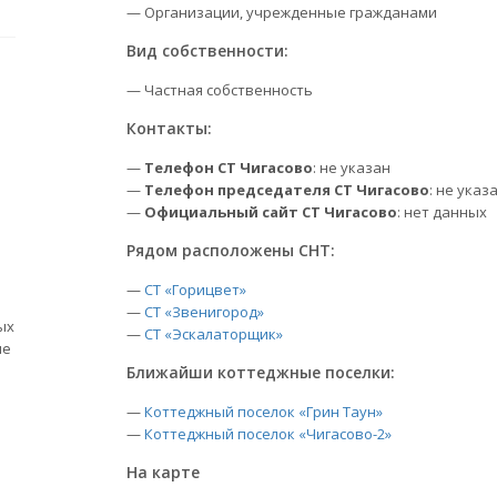
— Организации, учрежденные гражданами
Вид собственности:
— Частная собственность
Контакты:
—
Телефон СТ Чигасово
: не указан
—
Телефон председателя СТ Чигасово
: не указ
—
Официальный сайт СТ Чигасово
: нет данных
Рядом расположены СНТ:
—
СТ «Горицвет»
—
СТ «Звенигород»
ых
—
СТ «Эскалаторщик»
ые
Ближайши коттеджные поселки:
—
Коттеджный поселок «Грин Таун»
—
Коттеджный поселок «Чигасово-2»
На карте