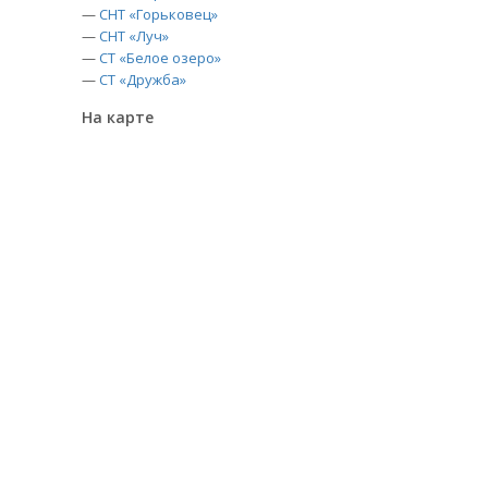
—
СНТ «Горьковец»
—
СНТ «Луч»
—
СТ «Белое озеро»
—
СТ «Дружба»
На карте