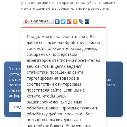
уточнения или что-то другое, пожалуйста, пришлите
нам эти данные, мы обязательно их разместим.
Поделиться…
Продолжая использовать сайт, Вы
даете согласие на обработку файлов
cookies и пользовательских данных,
СТ «БУРЕВЕСТНИК»
собираемых посредством
агрегаторов статистики посетителей
веб-сайтов, в целях ведения
Этот каталог создан как часть цифровой экосистемы
статистики посещений сайта,
коттеджных посёлков: для всех объектов доступна
таргетирования товаров в
система контроля доступа через Telegram. Она помогает
соответствии с интересами
посёлкам автоматизировать выдачу гостевых пропусков,
посетителя сайта. Если Вы не
управлять доступом на территорию и оперативно
информировать жителей
хотите, чтобы Ваши
вышеперечисленные данные
Подробнее о технологии →
обрабатывались, просим отключить
обработку файлов cookies и сбор
пользовательских данных в
настройках Вашего браузера или