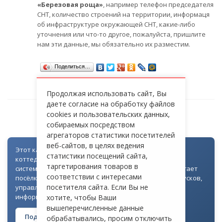
«Березовая роща»
, например телефон председателя
СНТ, количество строений на территории, информаця
об инфраструктуре окружающей СНТ, какие-либо
уточнения или что-то другое, пожалуйста, пришлите
нам эти данные, мы обязательно их разместим.
Поделиться…
Продолжая использовать сайт, Вы
даете согласие на обработку файлов
cookies и пользовательских данных,
СНТ «БЕРЕЗОВАЯ РОЩА»
собираемых посредством
агрегаторов статистики посетителей
веб-сайтов, в целях ведения
Этот каталог создан как часть цифровой экосистемы
статистики посещений сайта,
коттеджных посёлков: для всех объектов доступна
таргетирования товаров в
система контроля доступа через Telegram. Она помогает
соответствии с интересами
посёлкам автоматизировать выдачу гостевых пропусков,
посетителя сайта. Если Вы не
управлять доступом на территорию и оперативно
информировать жителей
хотите, чтобы Ваши
вышеперечисленные данные
Подробнее о технологии →
обрабатывались, просим отключить