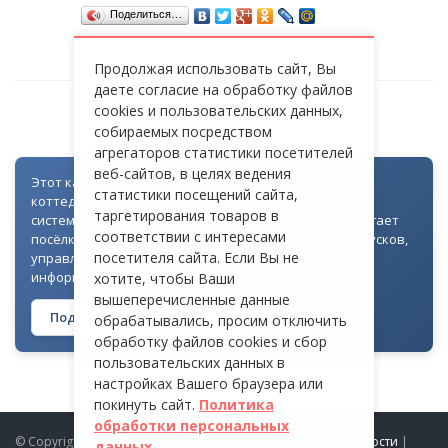
Поделиться…
Продолжая использовать сайт, Вы
даете согласие на обработку файлов
cookies и пользовательских данных,
СТ «ЭНЕРГИЯ»
собираемых посредством
агрегаторов статистики посетителей
веб-сайтов, в целях ведения
Этот каталог создан как часть цифровой экосистемы
статистики посещений сайта,
коттеджных посёлков: для всех объектов доступна
таргетирования товаров в
система контроля доступа через Telegram. Она помогает
соответствии с интересами
посёлкам автоматизировать выдачу гостевых пропусков,
посетителя сайта. Если Вы не
управлять доступом на территорию и оперативно
информировать жителей
хотите, чтобы Ваши
вышеперечисленные данные
Подробнее о технологии →
обрабатывались, просим отключить
обработку файлов cookies и сбор
пользовательских данных в
настройках Вашего браузера или
покинуть сайт.
Политика
обработки персональных
© Copyright 2026 ProDomiki.ru |
Политика конфиденциальности
|
данных.