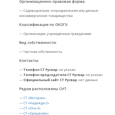
Организационно-правовая форма:
— Садоводческие, огороднические или дачные
некоммерческие товарищества
Классификация по ОКОГУ:
— Организации, учрежденные гражданами
Вид собственности:
— Частная собственность
Контакты:
—
Телефон СТ Русвар
: не указан
—
Телефон председателя СТ Русвар
: не указан
—
Официальный сайт СТ Русвар
: нет данных
Рядом расположены СНТ:
—
СТ «Ветеран»
—
СТ «Надежда-2»
—
СТ «Ока-3»
—
СТ «Орешково»