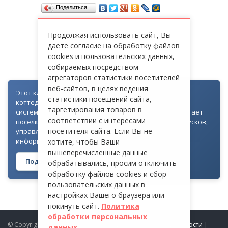
Поделиться…
Продолжая использовать сайт, Вы
даете согласие на обработку файлов
cookies и пользовательских данных,
СТ «РУСВАР»
собираемых посредством
агрегаторов статистики посетителей
веб-сайтов, в целях ведения
Этот каталог создан как часть цифровой экосистемы
статистики посещений сайта,
коттеджных посёлков: для всех объектов доступна
таргетирования товаров в
система контроля доступа через Telegram. Она помогает
соответствии с интересами
посёлкам автоматизировать выдачу гостевых пропусков,
посетителя сайта. Если Вы не
управлять доступом на территорию и оперативно
информировать жителей
хотите, чтобы Ваши
вышеперечисленные данные
Подробнее о технологии →
обрабатывались, просим отключить
обработку файлов cookies и сбор
пользовательских данных в
настройках Вашего браузера или
покинуть сайт.
Политика
обработки персональных
© Copyright 2026 ProDomiki.ru |
Политика конфиденциальности
|
данных.