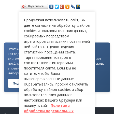
Поделиться…
Продолжая использовать сайт, Вы
даете согласие на обработку файлов
cookies и пользовательских данных,
СТ «ДРУЖБА»
собираемых посредством
агрегаторов статистики посетителей
веб-сайтов, в целях ведения
Этот каталог создан как часть цифровой экосистемы
статистики посещений сайта,
коттеджных посёлков: для всех объектов доступна
таргетирования товаров в
система контроля доступа через Telegram. Она помогает
соответствии с интересами
посёлкам автоматизировать выдачу гостевых пропусков,
посетителя сайта. Если Вы не
управлять доступом на территорию и оперативно
информировать жителей
хотите, чтобы Ваши
вышеперечисленные данные
Подробнее о технологии →
обрабатывались, просим отключить
обработку файлов cookies и сбор
пользовательских данных в
настройках Вашего браузера или
покинуть сайт.
Политика
обработки персональных