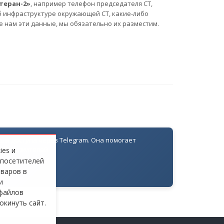
теран-2»
, например телефон председателя СТ,
б инфраструктуре окружающей СТ, какие-либо
е нам эти данные, мы обязательно их разместим.
оля доступа через Telegram. Она помогает
ровать жителей
ies и
 посетителей
оваров в
и
файлов
окинуть сайт.