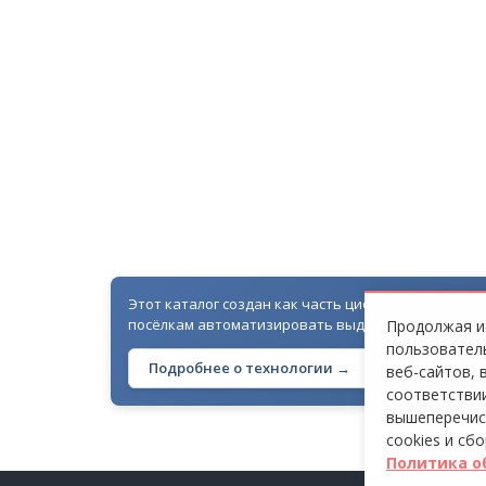
СТ «ВЕТЕРАН-2»
Этот каталог создан как часть цифровой экосисте
посёлкам автоматизировать выдачу гостевых про
Продолжая ис
пользователь
Подробнее о технологии →
веб-сайтов, 
соответствии
вышеперечис
cookies и сб
Политика о