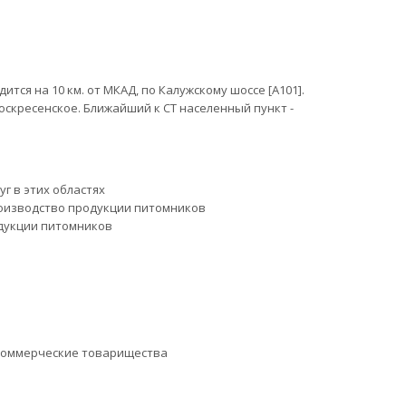
тся на 10 км. от МКАД, по Калужскому шоссе [А101].
оскресенское. Ближайший к СТ населенный пункт -
уг в этих областях
оизводство продукции питомников
дукции питомников
коммерческие товарищества