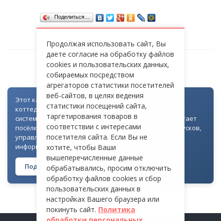
Поделиться…
Продолжая использовать сайт, Вы
даете согласие на обработку файлов
cookies и пользовательских данных,
СТ «РОДНИЧОК»
собираемых посредством
агрегаторов статистики посетителей
веб-сайтов, в целях ведения
Этот каталог создан как часть цифровой экосистемы
статистики посещений сайта,
коттеджных посёлков: для всех объектов доступна
таргетирования товаров в
система контроля доступа через Telegram. Она помогает
соответствии с интересами
посёлкам автоматизировать выдачу гостевых пропусков,
посетителя сайта. Если Вы не
управлять доступом на территорию и оперативно
информировать жителей
хотите, чтобы Ваши
вышеперечисленные данные
Подробнее о технологии →
обрабатывались, просим отключить
обработку файлов cookies и сбор
пользовательских данных в
настройках Вашего браузера или
покинуть сайт.
Политика
обработки персональных