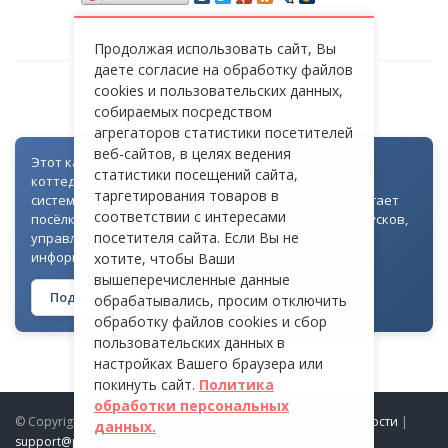
Продолжая использовать сайт, Вы
даете согласие на обработку файлов
cookies и пользовательских данных,
СТ «НАДЕЖДА»
собираемых посредством
агрегаторов статистики посетителей
веб-сайтов, в целях ведения
Этот каталог создан как часть цифровой экосистемы
статистики посещений сайта,
коттеджных посёлков: для всех объектов доступна
таргетирования товаров в
система контроля доступа через Telegram. Она помогает
соответствии с интересами
посёлкам автоматизировать выдачу гостевых пропусков,
посетителя сайта. Если Вы не
управлять доступом на территорию и оперативно
информировать жителей
хотите, чтобы Ваши
вышеперечисленные данные
Подробнее о технологии →
обрабатывались, просим отключить
обработку файлов cookies и сбор
пользовательских данных в
настройках Вашего браузера или
покинуть сайт.
Политика
обработки персональных
© Copyright 2026 ProDomiki.ru |
Политика конфиденциальности
|
данных.
support@prodomiki.ru