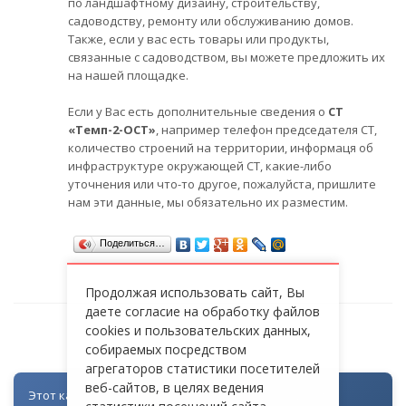
по ландшафтному дизайну, строительству,
садоводству, ремонту или обслуживанию домов.
Также, если у вас есть товары или продукты,
связанные с садоводством, вы можете предложить их
на нашей площадке.
Если у Вас есть дополнительные сведения о
СТ
«Темп-2-ОСТ»
, например телефон председателя СТ,
количество строений на территории, информаця об
инфраструктуре окружающей СТ, какие-либо
уточнения или что-то другое, пожалуйста, пришлите
нам эти данные, мы обязательно их разместим.
Поделиться…
Продолжая использовать сайт, Вы
даете согласие на обработку файлов
cookies и пользовательских данных,
СТ «ТЕМП-2-ОСТ»
собираемых посредством
агрегаторов статистики посетителей
веб-сайтов, в целях ведения
Этот каталог создан как часть цифровой экосистемы