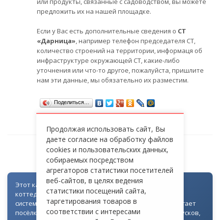
или продукты, связанные с садоводством, вы можете
предложить их на нашей площадке.
Если у Вас есть дополнительные сведения о
СТ
«Дарница»
, например телефон председателя СТ,
количество строений на территории, информаця об
инфраструктуре окружающей СТ, какие-либо
уточнения или что-то другое, пожалуйста, пришлите
нам эти данные, мы обязательно их разместим.
Поделиться…
Продолжая использовать сайт, Вы
даете согласие на обработку файлов
cookies и пользовательских данных,
СТ «ДАРНИЦА»
собираемых посредством
агрегаторов статистики посетителей
веб-сайтов, в целях ведения
Этот каталог создан как часть цифровой экосистемы
статистики посещений сайта,
коттеджных посёлков: для всех объектов доступна
таргетирования товаров в
система контроля доступа через Telegram. Она помогает
соответствии с интересами
посёлкам автоматизировать выдачу гостевых пропусков,