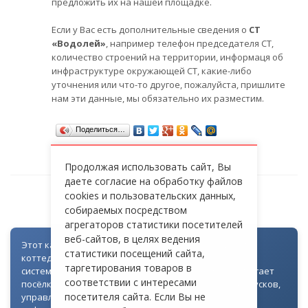
предложить их на нашей площадке.
Если у Вас есть дополнительные сведения о
СТ
«Водолей»
, например телефон председателя СТ,
количество строений на территории, информаця об
инфраструктуре окружающей СТ, какие-либо
уточнения или что-то другое, пожалуйста, пришлите
нам эти данные, мы обязательно их разместим.
Поделиться…
Продолжая использовать сайт, Вы
даете согласие на обработку файлов
cookies и пользовательских данных,
СТ «ВОДОЛЕЙ»
собираемых посредством
агрегаторов статистики посетителей
веб-сайтов, в целях ведения
Этот каталог создан как часть цифровой экосистемы
статистики посещений сайта,
коттеджных посёлков: для всех объектов доступна
таргетирования товаров в
система контроля доступа через Telegram. Она помогает
соответствии с интересами
посёлкам автоматизировать выдачу гостевых пропусков,
посетителя сайта. Если Вы не
управлять доступом на территорию и оперативно