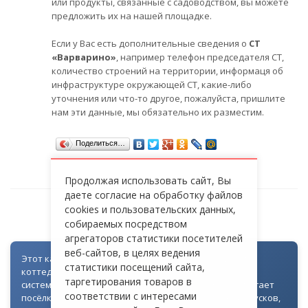
или продукты, связанные с садоводством, вы можете
предложить их на нашей площадке.
Если у Вас есть дополнительные сведения о
СТ
«Варварино»
, например телефон председателя СТ,
количество строений на территории, информаця об
инфраструктуре окружающей СТ, какие-либо
уточнения или что-то другое, пожалуйста, пришлите
нам эти данные, мы обязательно их разместим.
Поделиться…
Продолжая использовать сайт, Вы
даете согласие на обработку файлов
cookies и пользовательских данных,
СТ «ВАРВАРИНО»
собираемых посредством
агрегаторов статистики посетителей
веб-сайтов, в целях ведения
Этот каталог создан как часть цифровой экосистемы
статистики посещений сайта,
коттеджных посёлков: для всех объектов доступна
таргетирования товаров в
система контроля доступа через Telegram. Она помогает
соответствии с интересами
посёлкам автоматизировать выдачу гостевых пропусков,